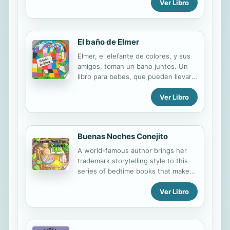
Ver Libro
echar una mano para superar las
dificultades.
El baño de Elmer
Elmer, el elefante de colores, y sus
amigos, toman un bano juntos. Un
libro para bebes, que pueden llevar a
la tina -y a cualquier lado- para pasar
Ver Libro
un buen rato.
Buenas Noches Conejito
A world-famous author brings her
trademark storytelling style to this
series of bedtime books that make
children feel better about going to
Ver Libro
bed. The endearing Bunny and Bear
are brought to life with beautiful
illustrations that help children follow
their adventures. La famosa escritora