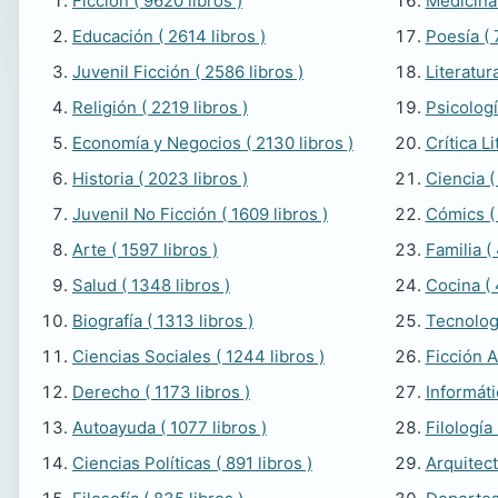
Ficción ( 9620 libros )
Medicina 
Educación ( 2614 libros )
Poesía ( 
Juvenil Ficción ( 2586 libros )
Literatura
Religión ( 2219 libros )
Psicologí
Economía y Negocios ( 2130 libros )
Crítica Li
Historia ( 2023 libros )
Ciencia ( 
Juvenil No Ficción ( 1609 libros )
Cómics ( 
Arte ( 1597 libros )
Familia ( 
Salud ( 1348 libros )
Cocina ( 
Biografía ( 1313 libros )
Tecnologí
Ciencias Sociales ( 1244 libros )
Ficción A
Derecho ( 1173 libros )
Informáti
Autoayuda ( 1077 libros )
Filología 
Ciencias Políticas ( 891 libros )
Arquitect