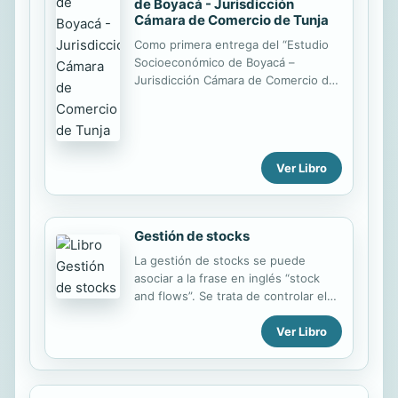
de Boyacá - Jurisdicción
Cámara de Comercio de Tunja
Como primera entrega del “Estudio
Socioeconómico de Boyacá –
Jurisdicción Cámara de Comercio de
Tunja”, investigación realizada en
colaboración entre la Universidad de
Boyacá y la Cámara de Comercio de
Tunja, se presenta el libro de
Ver Libro
indicadores socioeconómicos. El
contenido servirá de fuente para la
academia, la empresa privada y el
sector público, ya que en él
Gestión de stocks
encontrará información del
Departamento acerca de los
La gestión de stocks se puede
aspectos demográficos y del
asociar a la frase en inglés “stock
mercado laboral; del producto
and flows”. Se trata de controlar el
interno bruto –PIB y comercio
flujo de stocks desde la fuente
exterior; datos productivos del
Ver Libro
(proveedores) hasta el punto de
Censo Nacional Agropecuario; pero...
ventas de acuerdo con las
especificaciones de los clientes. Se
han de conjugar los costes de