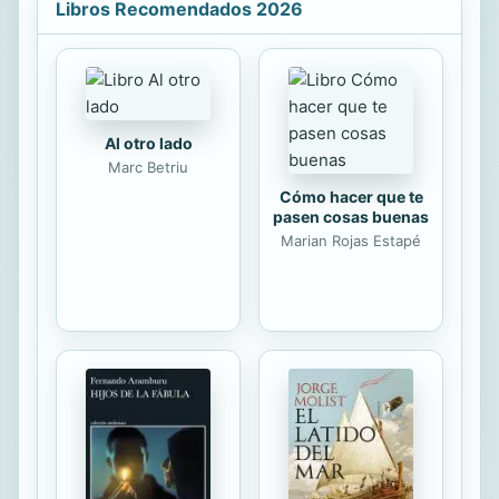
guardar el stock en almacén con el
Libros Recomendados 2026
potencial de venta, manteniendo la
máxima velocidad de flujo de
producto a lo largo de la cadena de
suministros. El documento incluye
una primera parte general con el
objetivo de comprender la gestión
Al otro lado
integral de stock a lo largo de todos
Marc Betriu
los procesos de la cadena. Se
Cómo hacer que te
plantea un caso de...
pasen cosas buenas
Marian Rojas Estapé