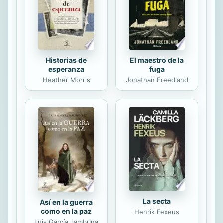
Nilo–, Oriente Medio y Turquía. En el
VI, Asia y lo que quedaba...
Historias de
El maestro de la
esperanza
fuga
Heather Morris
Jonathan Freedland
La secta
Así en la guerra
como en la paz
Henrik Fexeus
Luis García Jambrina