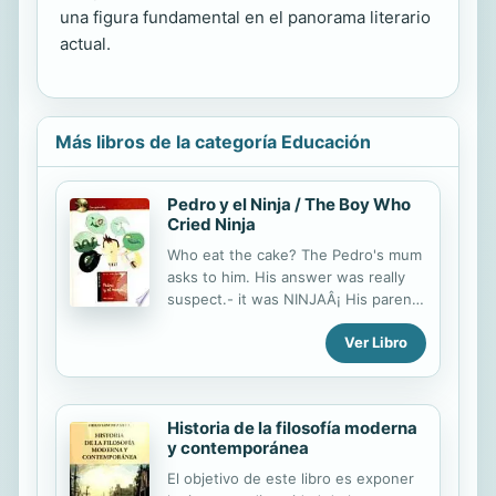
una figura fundamental en el panorama literario
actual.
Más libros de la categoría Educación
Pedro y el Ninja / The Boy Who
Cried Ninja
Who eat the cake? The Pedro's mum
asks to him. His answer was really
suspect.- it was NINJAÂ¡ His parents
never believe him and he decided to
Ver Libro
meet all the ninjas in his home.
Historia de la filosofía moderna
y contemporánea
El objetivo de este libro es exponer