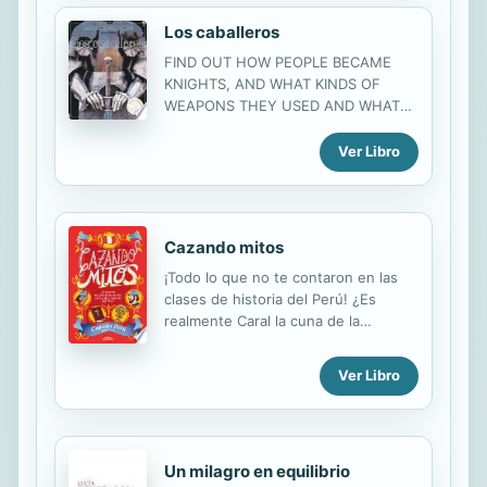
Los caballeros
FIND OUT HOW PEOPLE BECAME
KNIGHTS, AND WHAT KINDS OF
WEAPONS THEY USED AND WHAT
KNIGHTS DID WHEN THEY WERE
NOT FIGHTING. THIS NEW USBORNE
Ver Libro
DISCOVERY BOOK, WITH AMAZING
PHOTOGRAPHS AND COLORFUL
ILLUSTRATIONS, EXPLORES IN
FASCINATING AND SOMETIMES
Cazando mitos
DESCRIPTIVE DETAIL HOW KNIGHTS
¡Todo lo que no te contaron en las
LIVED, DIED, AND EVENTUALLY DIED
clases de historia del Perú! ¿Es
OUT ALTOGETHER.
realmente Caral la cuna de la
civilización más antigua de América?
¿Los extraterrestres dibujaron las
Ver Libro
Líneas de Nazca? ¿Anticiparon los
mochicas el fin del mundo? ¿Tenían
bandera los incas y era la de siete
colores? ¿Saltó Alfonso Ugarte del
Un milagro en equilibrio
Morro de Arica? En estas y otras