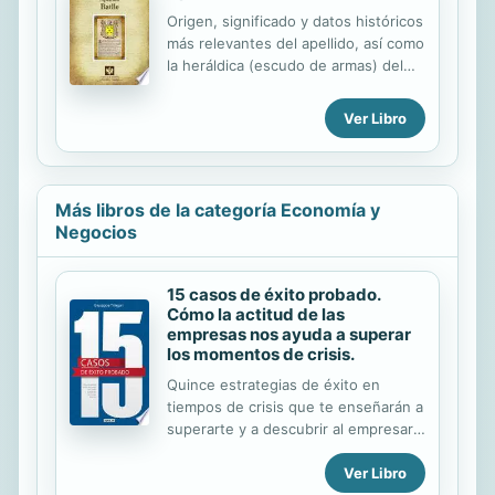
durante la época de la reina Isabel,
Origen, significado y datos históricos
pero asimismo presenta una
más relevantes del apellido, así como
aproximación a la historia de este
la heráldica (escudo de armas) del
periodo para que el lector pueda
linaje. Para la documentación y
entender y contextualizar la
edición de todas nuestras láminas
producción artística de este
Ver Libro
nos regimos por un estricto
momento.
protocolo cuya finalidad es la de
garantizar la veracidad y utilidad de la
información. Incluye descripción y
Más libros de la categoría Economía y
simbolismo de los principales
Negocios
esmaltes, metales y piezas
heráldicas.
15 casos de éxito probado.
Cómo la actitud de las
empresas nos ayuda a superar
los momentos de crisis.
Quince estrategias de éxito en
tiempos de crisis que te enseñarán a
superarte y a descubrir al empresario
que hay en ti. En un momento tan
Ver Libro
complicado como el actual, cuando el