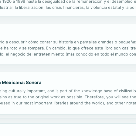
de 1920 a 1998 hasta la desigualdad de la remuneración y el desempleo
trial, la liberalización, las crisis financieras, la violencia estatal y la p
valúan los principales debates sobre el incremento de...
lo a descubrir cómo contar su historia en pantallas grandes o pequeñas
e ha roto y se romperá. En cambio, lo que ofrece este libro son casi t
o, el negocio del entretenimiento (más conocido en todo el mundo com
 hasta la gestión de escritores y la producción de sus películas para cin
ca Mexicana: Sonora
ng culturally important, and is part of the knowledge base of civilizat
ins as true to the original work as possible. Therefore, you will see the
ed in our most important libraries around the world), and other notatio
ssibly other nations. Within the United States, you may freely copy and