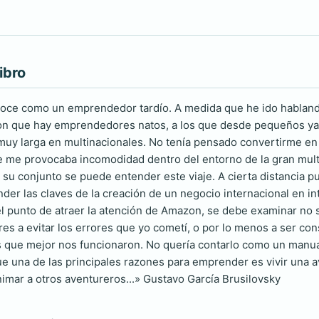
ibro
oce como un emprendedor tardío. A medida que he ido hablando
n que hay emprendedores natos, a los que desde pequeños ya se
muy larga en multinacionales. No tenía pensado convertirme e
 me provocaba incomodidad dentro del entorno de la gran multin
n su conjunto se puede entender este viaje. A cierta distancia pu
nder las claves de la creación de un negocio internacional en i
l punto de atraer la atención de Amazon, se debe examinar no sól
s a evitar los errores que yo cometí, o por lo menos a ser con
os que mejor nos funcionaron. No quería contarlo como un manua
e una de las principales razones para emprender es vivir una ave
nimar a otros aventureros...» Gustavo García Brusilovsky