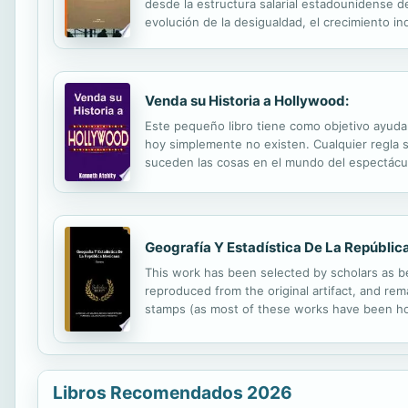
desde la estructura salarial estadounidense 
evolución de la desigualdad, el crecimiento indus
desarrollados. En sus páginas, en las que se e
Venda su Historia a Hollywood:
Este pequeño libro tiene como objetivo ayudar
hoy simplemente no existen. Cualquier regla s
suceden las cosas en el mundo del espectácul
Atchity en Hollywood abarca desde la escritura
Geografía Y Estadística De La Repúbli
This work has been selected by scholars as bei
reproduced from the original artifact, and rema
stamps (as most of these works have been hous
domain in the United States of America, and po
Libros Recomendados 2026