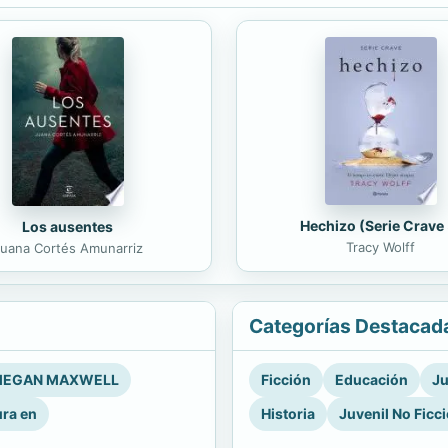
Hechizo (Serie Crave 
Los ausentes
Tracy Wolff
uana Cortés Amunarriz
Categorías Destacad
EGAN MAXWELL
Ficción
Educación
Ju
ura en
Historia
Juvenil No Ficc