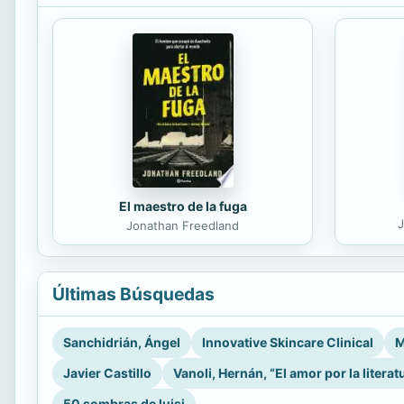
El maestro de la fuga
J
Jonathan Freedland
Últimas Búsquedas
Sanchidrián, Ángel
Innovative Skincare Clinical
M
Javier Castillo
Vanoli, Hernán, “El amor por la literat
50 sombras de luisi