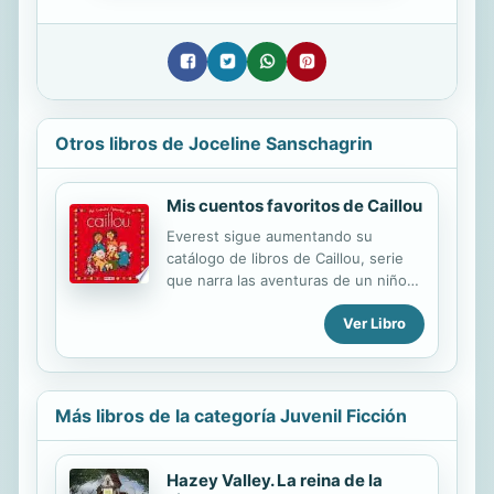
Otros libros de Joceline Sanschagrin
Mis cuentos favoritos de Caillou
Everest sigue aumentando su
catálogo de libros de Caillou, serie
que narra las aventuras de un niño
de 4 años, y que emiten actualmente
Ver Libro
en la 2 de TVE y Boomerang. Caillou
es el programa de animación infantil
más visto de la televisión entre niños
de 4 a 12 años. Este libro es una
recopilación de siete cuentos de
Más libros de la categoría Juvenil Ficción
Caillou reunidos en un solo tomo.
Hazey Valley. La reina de la