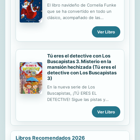
El libro navideño de Cornelia Funke
que se ha convertido en todo un
clásico, acompañado de las
entrañables ilustraciones de Regina
Kehn. Durante una terrible tormenta,
Ver Libro
el reno Estrella Fugaz se asusta y el
carro de Papá Noel cae en medio de
la calle en una ciudad. Justo en el
peor momento: quedan dos semanas
Tú eres el detective con Los
Buscapistas 3. Misterio en la
para Navidad y el último Papá Noel
mansión hechizada (Tú eres el
verdadero tendrá que detener un
detective con Los Buscapistas
malvado plan para acabar con los
3)
deseos de los niños. Ayudado por
los pequeños Charlotte y Ben,
En la nueva serie de Los
además de unos peculiares duendes,
Buscapistas, ¡TÚ ERES EL
todos juntos lograrán salvar la
DETECTIVE! Sigue las pistas y
Navidad.
resuelve el misterio: ¡LEE, INVESTIGA
Ver Libro
Y DIVIÉRTETE! LOS BUSCAPISTAS
NECESITAN TU AYUDA PARA
RESOLVER EL MISTERIO Pepa y Maxi
acuden a una fiesta en una
mansión... y ¡entre los invitados se
Libros Recomendados 2026