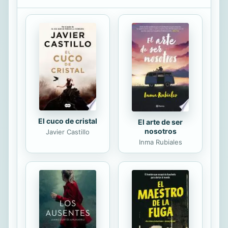
encuentra un ladrón! Alguien ha
robado una reliquia: ¡la receta más
antigua de la croqueta! Solo podrán
saber quién ha sido con la ayuda de
un gran detective: ¡TÚ! - Descubre a
los sospechosos y escoge a quién
quieres interrogar. - Encuentra las
pistas escondidas en las
ilustraciones. - Elige cuál será el...
El cuco de cristal
El arte de ser
nosotros
Javier Castillo
Inma Rubiales