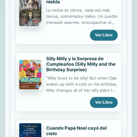
niebla
La niebla se cierne, cada vez más
densa, sobreHazey Valley. Un pueblo
tranquilo duerme, sinsospechar el
mal que lo acecha. La mansión de
lacolina, soberana y fundadora,
Ver Libro
dormita, esperando ala persona
adecuada… ¿Serás tú?Una piedra
cruza la ventana produciendo
Silly Milly y la Sorpresa de
unsonido de cristales rotos. ¿Qué ha
Cumpleaños (Silly Milly and the
sido esa sombratras las cortinas?
Birthday Surprise)
Juraría que algo se ha movidodentro
de esa vieja casa abandonada. Sal de
"Milly loves to be silly! But when Dad
aquíantes de que…Pero ya es
wakes up with a cold on his birthday,
demasiado tarde. Ella te ha visto.
Milly changes all of her silly plans to
Esosojos azules y fríos se centran en
help him feel better. Milly loves to be
ti, sólo en ti. Notienes escapatoria.
Ver Libro
silly, but she loves Dad even more
Aileen… Ven a mí…
and wants to help take care of him
on his special day"--
Cuando Papá Noel cayó del
cielo