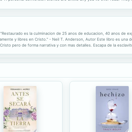
housands of atheists, Evangelicals, fundamentalists, and Pentecostals fi
o. "Restaurado es la culminacion de 25 anos de educacion, 40 anos de ex
ente y libres en Cristo." - Neil T. Anderson, Autor Este libro es una de
 Cristo pero de forma narrativa y con mas detalles. Escapa de la esclavi
Adicciones - Miedo e Ira - Pensamientos tormentosos - Malas costumbres