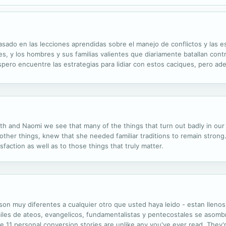
basado en las lecciones aprendidas sobre el manejo de conflictos y las es
res, y los hombres y sus familias valientes que diariamente batallan cont
ero encuentre las estrategias para lidiar con estos caciques, pero ade
 and Naomi we see that many of the things that turn out badly in our 
her things, knew that she needed familiar traditions to remain strong. 
faction as well as to those things that truly matter.
on muy diferentes a cualquier otro que usted haya leido - estan llenos 
miles de ateos, evangelicos, fundamentalistas y pentecostales se asombr
 11 personal conversion stories are unlike any you've ever read. They're