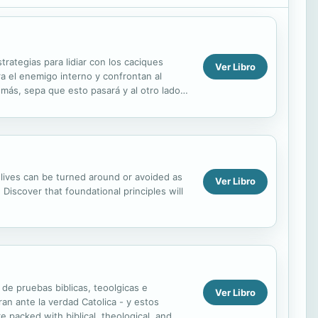
trategias para lidiar con los caciques
Ver Libro
ra el enemigo interno y confrontan al
más, sepa que esto pasará y al otro lado
lives can be turned around or avoided as
Ver Libro
Discover that foundational principles will
de pruebas biblicas, teoolgicas e
Ver Libro
an ante la verdad Catolica - y estos
 packed with biblical, theological, and