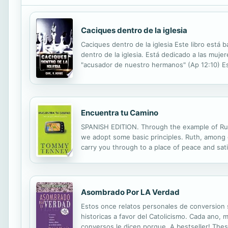
Caciques dentro de la iglesia
Caciques dentro de la iglesia Este libro está 
dentro de la iglesia. Está dedicado a las muje
"acusador de nuestro hermanos" (Ap 12:10) Esp
encontrara una vida de dulzura y bien.
Encuentra tu Camino
SPANISH EDITION. Through the example of Ruth
we adopt some basic principles. Ruth, among ot
carry you through to a place of peace and satis
Asombrado Por LA Verdad
Estos once relatos personales de conversion s
historicas a favor del Catolicismo. Cada ano, 
conversos le dicen porque. A bestseller! These