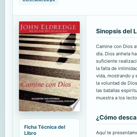
Sinopsis del L
Camine con Dios at
día. Dios anhela h
suficiente realiza
la falta de intimi
vida, mostrando y 
la voluntad de Dios
las batallas espir
muestra a los lect
¿Cómo descarg
Ficha Técnica del
Aquí te presentamo
Libro