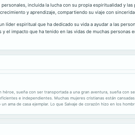
personales, incluida la lucha con su propia espiritualidad y las
crecimiento y aprendizaje, compartiendo su viaje con sincerida
n líder espiritual que ha dedicado su vida a ayudar a las person
os y el impacto que ha tenido en las vidas de muchas personas 
 héroe, sueña con ser transportada a una gran aventura, sueña con ser 
 eficientes e independientes. Muchas mujeres cristianas están cansadas
 un ama de casa ejemplar. Lo que Salvaje de corazón hizo en los hombr
s lectoras el diseño glorioso de las mujeres antes de la Caída, describe 