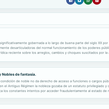
ignificativamente gobernada a lo largo de buena parte del siglo XX po
tamente desarticuladoras del normal funcionamiento de los poderes públic
rídica reciente sobre los arreglos, cambios y choques suscitados por la
 Nobles de fantasía.
 la condición de noble no da derecho de acceso a funciones o cargos públ
en el Antiguo Régimen la nobleza gozaba de un estatuto privilegiado y de
xplica los constantes intentos por acceder fraudulentamente al estado de
ibro muestran los diversos medios por los que algunas personas intentab