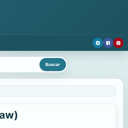
.
Law)