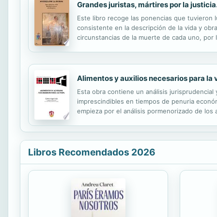
Grandes juristas, mártires por la justicia
Este libro recoge las ponencias que tuvieron 
consistente en la descripción de la vida y ob
circunstancias de la muerte de cada uno, por l
desde el s. VII a.C. con Licurgo, pasando por j
Alimentos y auxilios necesarios para la 
Esta obra contiene un análisis jurisprudencial 
imprescindibles en tiempos de penuria económic
empieza por el análisis pormenorizado de los a
y la instrucción e, incluso y en su caso, los g
Libros Recomendados 2026