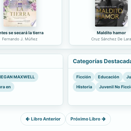
tes se secará la tierra
Maldito hamor
Fernando J. Múñez
Cruz Sánchez De Lar
Categorías Destacad
EGAN MAXWELL
Ficción
Educación
Ju
ura en
Historia
Juvenil No Ficc
Libro Anterior
Próximo Libro