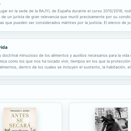
.
lugar en la sede de la RAJYL de España durante el curso 2015/2016, tod
ra de un jurista de gran relevancia que murió precisamente por su condic
as que pueden ser considerados mártires por la justicia. El elenco de ju
uristas romanos, medievales, de la ilustración, de la época moderna y, en
vida
y doctrinal minucioso de los alimentos y auxilios necesarios para la vida 
a como los que nos ha tocado vivir, tiempos en los que la protección so
limentos, dentro de los cuales se incluyen el sustento, la habitación, el
astos de embarazo y parto, así como los funerarios. Más adelante, ...