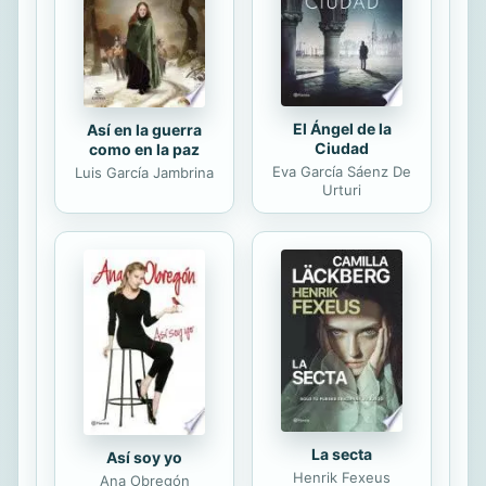
camino, él jamás ha perdido la
sonrisa. Tiene muy claros sus
objetivos y no permitirá que nada...
El Ángel de la
Así en la guerra
Ciudad
como en la paz
Eva García Sáenz De
Luis García Jambrina
Urturi
La secta
Así soy yo
Henrik Fexeus
Ana Obregón