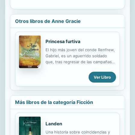
Otros libros de Anne Gracie
Princesa furtiva
El hijo más joven del conde Renfrew,
Gabriel, es un aguerrido soldado
que, tras regresar de las campañas
militares en las que ha estado los
últimos ocho años, trata de ahogar
Ver Libro
su desazón y aburrimiento como
puede. Una noche, mientras cabalga
a toda velocidad por el filo de un
acantilado, tropieza con una bella
Más libros de la categoría Ficción
mujer varada bajo una tormenta que
necesita su ayuda. Una joven en
apuros es exactamente el aliciente
que Gabe buscaba para volver a
Landen
sentirse vivo. Después de ser objeto
Una historia sobre coincidencias y
de innumerables atentados, Callie,