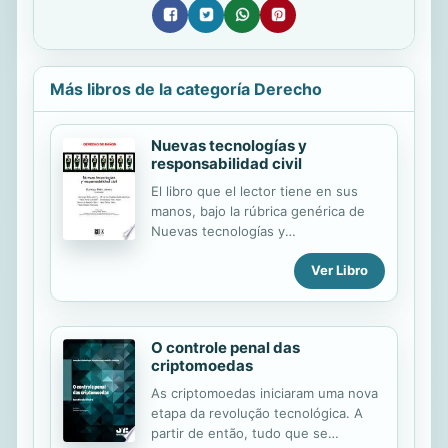
Más libros de la categoría Derecho
Nuevas tecnologías y
responsabilidad civil
El libro que el lector tiene en sus
manos, bajo la rúbrica genérica de
Nuevas tecnologías y
responsabilidad civil, se corresponde
Ver Libro
con el estudio, desde una
perspectiva múltiple del derecho de
daños, de algunas de las cuestiones
de mayor relevancia práctica en el
O controle penal das
ámbito del Derecho y las nuevas
criptomoedas
Tecnologías a cargo de muy
prestigiosos especialistas. Comienza
As criptomoedas iniciaram uma nova
el texto con el estudio El daño a los
etapa da revolução tecnológica. A
derechos fundamentales de la
partir de então, tudo que se