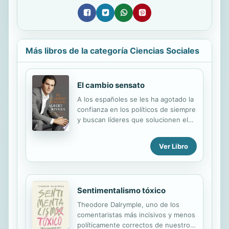
Más libros de la categoría Ciencias Sociales
El cambio sensato
A los españoles se les ha agotado la
confianza en los políticos de siempre
y buscan líderes que solucionen el
paro y la desigualdad que ha
generado una crisis mal gestionada.
Ver Libro
Por eso quieren saber qué piensa
hacer el presidente de Ciudadanos,
el partido que más rápidamente ha
crecido en los últimos meses. Cómo
Sentimentalismo tóxico
va a crear empleo, si los de siempre
van a tener que seguir pagando los
Theodore Dalrymple, uno de los
platos rotos, si defiende la sanidad
comentaristas más incisivos y menos
universal o con qué modelo
políticamente correctos de nuestros