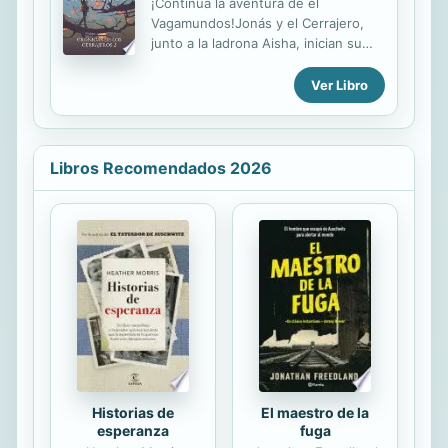
¡Continúa la aventura de el
embarcará en un viaje lleno de
Vagamundos!Jonás y el Cerrajero,
peligros y, quizá, también fortuna.
junto a la ladrona Aisha, inician su
viaje a través de la Ruta, en busca de
esa última Puerta que esconde un
Ver Libro
terrible poder, capaz de borrar de la
existencia todo lo que se desee. Un
viaje repleto de peligros y aventuras
a través de realidades increíbles,
Libros Recomendados 2026
donde Jonás encontrará respuestas
a su verdadero origen. Disfruta de la
segunda parte de El Vagamundos:
Los Mundos Infinitos.
Historias de
El maestro de la
esperanza
fuga