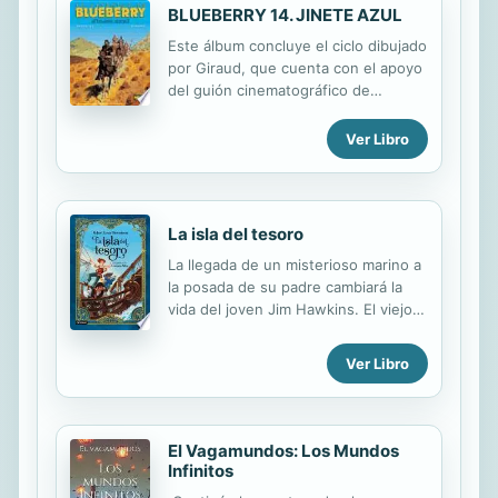
BLUEBERRY 14. JINETE AZUL
Este álbum concluye el ciclo dibujado
por Giraud, que cuenta con el apoyo
del guión cinematográfico de
Charlier. Ambos autores se
encontraban en la cumbre de su
Ver Libro
carrera y consiguieron devolvernos
las buenas historias de los grandes
western.
La isla del tesoro
La llegada de un misterioso marino a
la posada de su padre cambiará la
vida del joven Jim Hawkins. El viejo
confraternizará con él y, al morir
repentinamente en la posada, Jim
Ver Libro
hallará entre sus cosas un mapa que
revela la situación de un tesoro
pirata enterrado en una isla remota.
Animado por la posibilidad de vivir
El Vagamundos: Los Mundos
una aventura y de conseguir una
Infinitos
riqueza inimaginable, Jim se