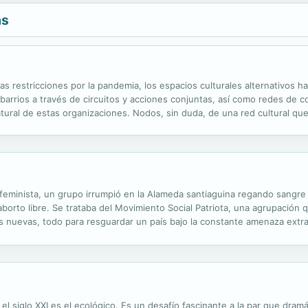
as
las restricciones por la pandemia, los espacios culturales alternativos h
barrios a través de circuitos y acciones conjuntas, así como redes de c
atural de estas organizaciones. Nodos, sin duda, de una red cultural que
tema productivo, que nos habla de afectos y socializaciones sensibles, c
eminista, un grupo irrumpió en la Alameda santiaguina regando sangre
borto libre. Se trataba del Movimiento Social Patriota, una agrupación
s nuevas, todo para resguardar un país bajo la constante amenaza extran
l siglo XXI es el ecológico. Es un desafío fascinante a la par que dramá