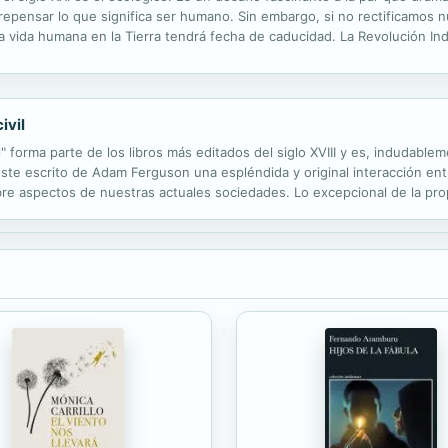
 repensar lo que significa ser humano. Sin embargo, si no rectificamos
la vida humana en la Tierra tendrá fecha de caducidad. La Revolución Indu
 notable incremento de la población mundial de un volumen y celeridad
ivil
il" forma parte de los libros más editados del siglo XVIII y es, indudabl
 este escrito de Adam Ferguson una espléndida y original interacción en
obre aspectos de nuestras actuales sociedades. Lo excepcional de la pro
 mayoritariamente reivindicaba los presupuestos del liberalismo...