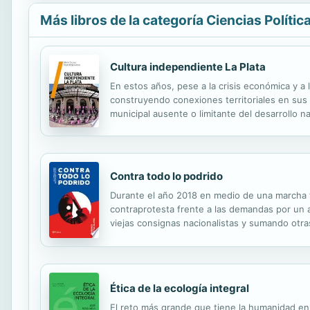
Más libros de la categoría Ciencias Polític
Cultura independiente La Plata
En estos años, pese a la crisis económica y a 
construyendo conexiones territoriales en sus 
municipal ausente o limitante del desarrollo n
ciudad de La Plata y que está más allá del sis
Contra todo lo podrido
Durante el año 2018 en medio de una marcha f
contraprotesta frente a las demandas por un a
viejas consignas nacionalistas y sumando otra
de luchar "contra todo lo podrido".
Ética de la ecología integral
El reto más grande que tiene la humanidad en e