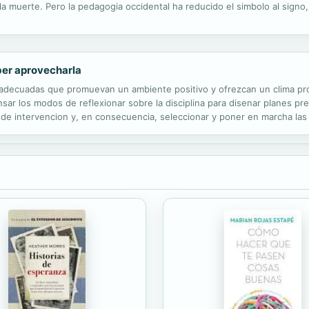
 la muerte. Pero la pedagogia occidental ha reducido el simbolo al signo,
a educacion que quiera abarcar la totalidad del fenomeno humano debe a
aber aprovecharla
adecuadas que promuevan un ambiente positivo y ofrezcan un clima prop
r los modos de reflexionar sobre la disciplina para disenar planes preve
 de intervencion y, en consecuencia, seleccionar y poner en marcha las