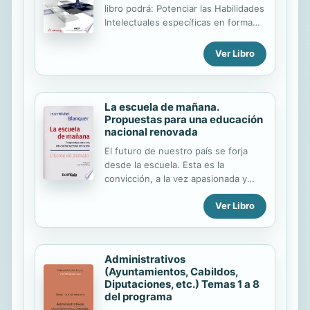
libro podrá: Potenciar las Habilidades
Intelectuales específicas en forma
equilibrada y a nivel metacognitivo,
tanto para docentes como para
Ver Libro
cualquier persona que desee
potenciarlas. Elaborar acciones
prácticas y estructurar proyectos
específicos de trabajo para el aula en
La escuela de mañana.
Propuestas para una educación
forma individual y colegiada.
nacional renovada
El futuro de nuestro país se forja
desde la escuela. Esta es la
convicción, a la vez apasionada y
realista, que Jean-Michel Blanquer
Ver Libro
defiende en este libro. Dejando de
lado los dogmatismos, el autor
analiza con lucidez las fortalezas y
debilidades del sistema educativo
Administrativos
francés, desde la educación
(Ayuntamientos, Cabildos,
preescolar hasta el fin de la
Diputaciones, etc.) Temas 1 a 8
educación secundaria, y describe
del programa
una escuela donde la excelencia y el