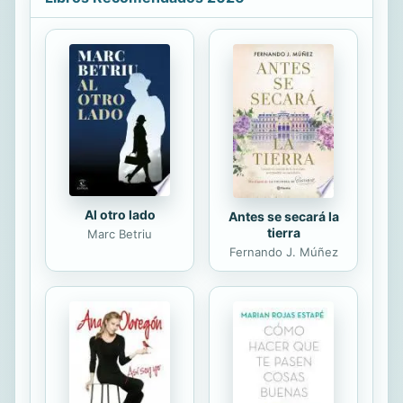
obviar por ello al ente corporativo
como objeto de reproche penal en
determinados supuestos. Sobre esta
base, una novedosa aproximación
multidisciplinar permite al autor
desentrañar los numerosos
interrogantes que plantean los
requisitos de los modelos de
organización y gestión o...
Al otro lado
Antes se secará la
tierra
Marc Betriu
Fernando J. Múñez