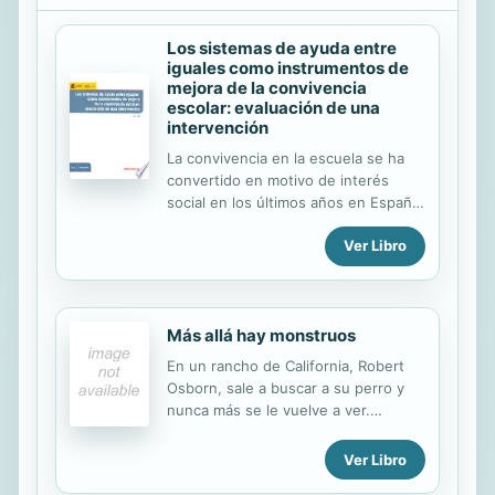
Los sistemas de ayuda entre
iguales como instrumentos de
mejora de la convivencia
escolar: evaluación de una
intervención
La convivencia en la escuela se ha
convertido en motivo de interés
social en los últimos años en España.
Los conflictos de relación que
Ver Libro
surgen entre alumnado y
profesorado, entre el propio
alumnado, y entre los docentes y las
familias. La realidad de la escuela de
Más allá hay monstruos
hoy exige un trabajo conjunto de
equipos de investigación,
En un rancho de California, Robert
administraciones, centros y
Osborn, sale a buscar a su perro y
profesorado, para adaptar la
nunca más se le vuelve a ver.
educación escolar a las necesidades
Algunos rastros de sangre, el
de los alumnos. Este libro recoge la
hallazgo de una probable arma
Ver Libro
investigación de tres equipos cuyo
asesina, hacen que su esposa,
objetivo fue la elaboración de los