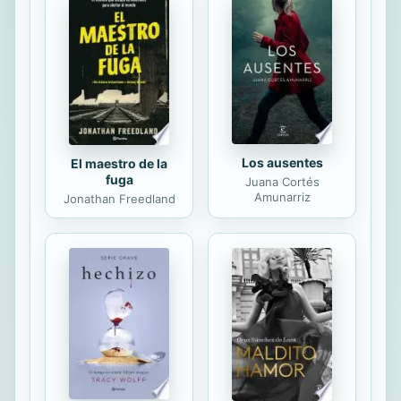
tentáculos de un monstruo parecido
a un pulpo. La luna no era más que
una mancha pálida y desvaída y el
cielo estaba tan nublado que no se
veía ni una estrella. Sin embargo, el
cielo estaba...
Los ausentes
El maestro de la
fuga
Juana Cortés
Amunarriz
Jonathan Freedland