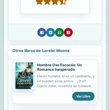
Otros libros de Lorelei Moone
Hombre Oso Escocés: Un
Romance Inesperado
Ella es humana, él es un cambiante, y
no pueden estar juntos… ¿O sí?
Clarice Adler, novelista de romance,
ha perdido toda inspiración para
escribir desde que rompió con su
Ver Libro
novio infiel. ¿Cómo imaginar una
historia en la que dos personas se