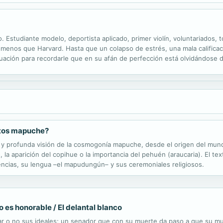
o. Estudiante modelo, deportista aplicado, primer violín, voluntariados, 
menos que Harvard. Hasta que un colapso de estrés, una mala calificac
uación para recordarle que en su afán de perfección está olvidándose d
bsolutamente imperfecta. Una historia dulce y cautivante que nos...
ntos mapuche?
ca y profunda visión de la cosmogonía mapuche, desde el origen del mun
, la aparición del copihue o la importancia del pehuén (araucaria). El t
encias, su lengua –el mapudungún– y sus ceremoniales religiosos.
o es honorable / El delantal blanco
nsar o no sus ideales; un senador que con su muerte da paso a que su m