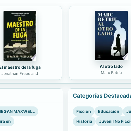
Al otro lado
El maestro de la fuga
Marc Betriu
Jonathan Freedland
Categorías Destacad
EGAN MAXWELL
Ficción
Educación
Ju
ura en
Historia
Juvenil No Ficc