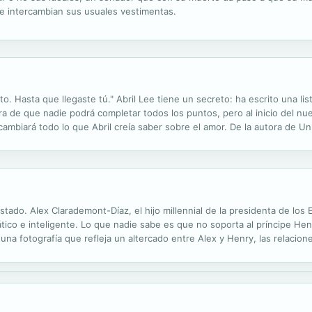
 e intercambian sus usuales vestimentas.
. Hasta que llegaste tú." Abril Lee tiene un secreto: ha escrito una li
gura de que nadie podrá completar todos los puntos, pero al inicio del n
 cambiará todo lo que Abril creía saber sobre el amor. De la autora de Un
tado. Alex Clarademont-Díaz, el hijo millennial de la presidenta de los 
tico e inteligente. Lo que nadie sabe es que no soporta al príncipe Henry
una fotografía que refleja un altercado entre Alex y Henry, las relacio
paliar los daños. Lo que empieza como una falsa amistad, publicada...