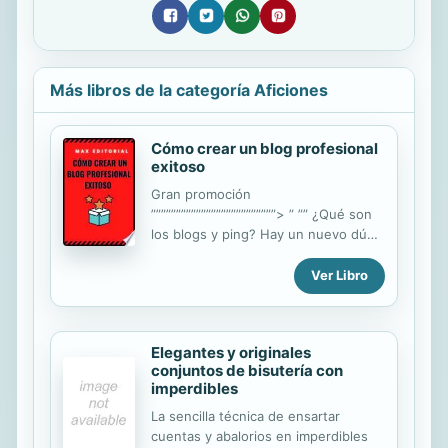
Más libros de la categoría Aficiones
Cómo crear un blog profesional
exitoso
Gran promoción
”””””””””””””””””””””””””> ” ”” ¿Qué son
los blogs y ping? Hay un nuevo dúo
en la ciudad llamado blogging y
pinging. No es un nuevo equipo de
Ver Libro
comedia o incluso un grupo de
cantantes, sino una nueva forma de
atraer a los visitantes a su sitio y
Elegantes y originales
ganar más dinero. Bloguear y hacer
conjuntos de bisutería con
ping es una herramienta de
imperdibles
marketing que puede hacer que
cualquier persona sea un propietario
La sencilla técnica de ensartar
viable de los sitios web.
cuentas y abalorios en imperdibles