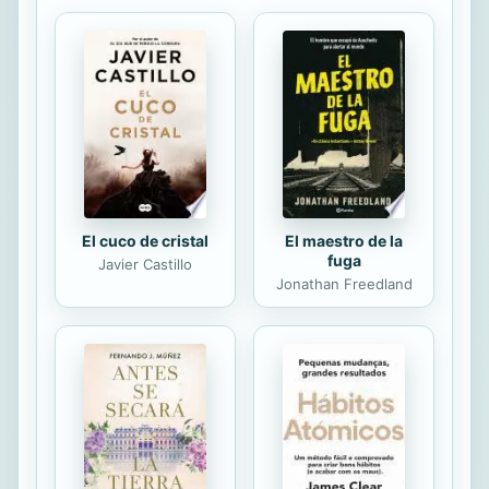
en 2011 y alentó la publicación de
una Guía de comunicación no
sexista. Establecer unas líneas de
actuación que favorezcan la igualdad
es uno de sus compromisos en la
divulgación de las culturas españolas
y en español. Un libro...
El cuco de cristal
El maestro de la
fuga
Javier Castillo
Jonathan Freedland