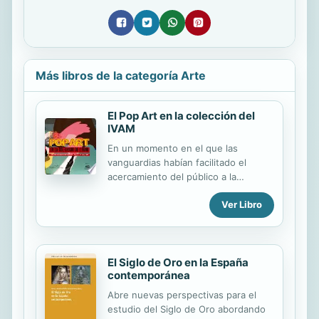
Más libros de la categoría Arte
El Pop Art en la colección del
IVAM
En un momento en el que las
vanguardias habían facilitado el
acercamiento del público a la
comprensión del arte al recurrir a
Ver Libro
temas y lenguajes de la calle, el pop
art nos enseña la estrecha relación
que existe entre la creatividad y los
elementos que en una sociedad de
El Siglo de Oro en la España
consumo forman parte de la vida
contemporánea
cotidiana, como la caligrafía de los
grafitti o la estética de los anuncios
Abre nuevas perspectivas para el
publicitarios. Esta exposición, se
estudio del Siglo de Oro abordando
centra en la contribución europea al