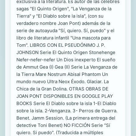
exclusiva a la literatura. Es autor de las célebres
sagas "El Quinto Origen", "La Venganza de la
Tierra" y "El Diablo sobre la isla", (con su
verdadero nombre Joan Pont) además de la
serie de autoayuda "Sí, quiero. Sí, puedo" y el
libro de literatura infantil "Una mascota para
Tom". LIBROS CON EL PSEUDÓNIMO J. P.
JOHNSON Serie El Quinto Origen Stonehenge
Nefer-nefer-nefer Un Dios inexperto El sueño
de Ammut Gea (I) Gea (II) Serie La Venganza de
la Tierra Mare Nostrum Abisal Phantom Un
mundo nuevo Ultra Neox Éxodo. Glaciar. La
Chica de la Gran Dolina. OTRAS OBRAS DE
JOAN PONT DISPONIBLES EN GOOGLE PLAY
BOOKS Serie El Diablo sobre la isla 1-El Diablo
sobre la isla. 2-Venganza. 3- Perros de Guerra.
Benet. Jamm Session. (La primera entrega del
detective Toni Benet) NO FICCIÓN Serie "Sí
quiero. Si puedo". (Traducida a múltiples