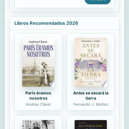
depth her Hollywood screen roles
construida, lo que demuestra la
and the construction of her long-
madurez en un autor relativamente
lasting star persona in the USA.
joven; y...
Libros Recomendados 2026
París éramos
Antes se secará la
nosotros
tierra
Andreu Claret
Fernando J. Múñez