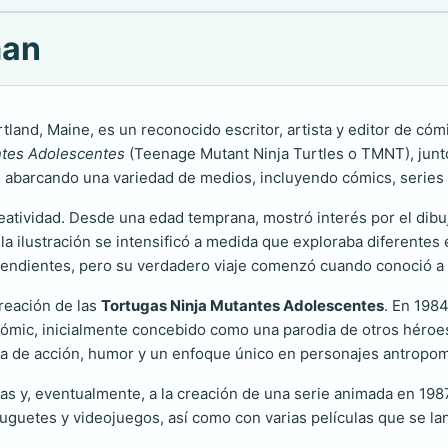
man
tland, Maine, es un reconocido escritor, artista y editor de c
ntes Adolescentes
(Teenage Mutant Ninja Turtles o TMNT), junto
 abarcando una variedad de medios, incluyendo cómics, series de
atividad. Desde una edad temprana, mostró interés por el dibujo, 
 la ilustración se intensificó a medida que exploraba diferentes
pendientes, pero su verdadero viaje comenzó cuando conoció a 
creación de las
Tortugas Ninja Mutantes Adolescentes
. En 198
 cómic, inicialmente concebido como una parodia de otros héro
 de acción, humor y un enfoque único en personajes antropomór
elas y, eventualmente, a la creación de una serie animada en 198
uetes y videojuegos, así como con varias películas que se lanz