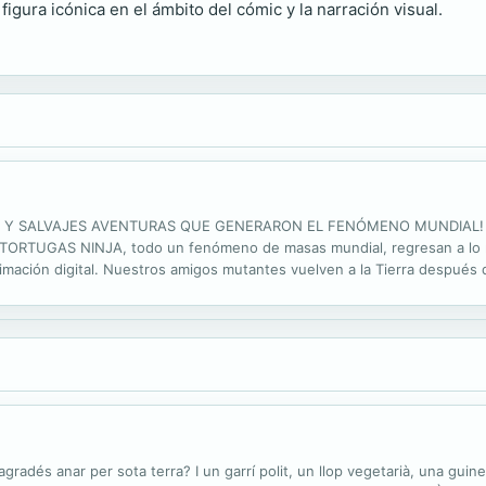
gura icónica en el ámbito del cómic y la narración visual.
Y SALVAJES AVENTURAS QUE GENERARON EL FENÓMENO MUNDIAL! Contin
AS TORTUGAS NINJA, todo un fenómeno de masas mundial, regresan a lo 
nimación digital. Nuestros amigos mutantes vuelven a la Tierra después d
an acompañado por error en su viaje de vuelta a casa. Y eso no será tod
agradés anar per sota terra? I un garrí polit, un llop vegetarià, una guin