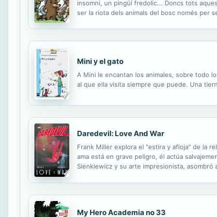
insomni, un pingüí fredolic... Doncs tots aques
ser la riota dels animals del bosc només per s
Mini y el gato
A Mini le encantan los animales, sobre todo l
al que ella visita siempre que puede. Una tier
Daredevil: Love And War
Frank Miller explora el "estira y afloja" de la
ama está en grave peligro, él actúa salvajement
Sienkiewicz y su arte impresionista, asombró a
La historia de Miller, en parte drama psicológic
My Hero Academia no 33