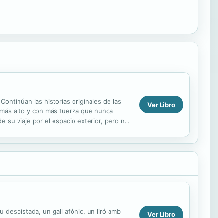
úan las historias originales de las
Ver Libro
más alto y con más fuerza que nunca
e su viaje por el espacio exterior, pero no
o, porque su peor...
eu despistada, un gall afònic, un liró amb
Ver Libro