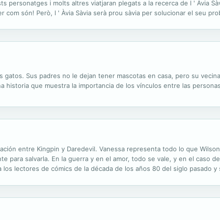
ts personatges i molts altres viatjaran plegats a la recerca de l ' Àvia Sà
er com són! Però, l ' Àvia Sàvia serà prou sàvia per solucionar el seu p
os gatos. Sus padres no le dejan tener mascotas en casa, pero su vecina
na historia que muestra la importancia de los vínculos entre las personas
 relación entre Kingpin y Daredevil. Vanessa representa todo lo que Wils
e para salvarla. En la guerra y en el amor, todo se vale, y en el caso d
 los lectores de cómics de la década de los años 80 del siglo pasado y 
o y en parte thriller de acción, la sitúa como una de...