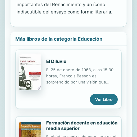
importantes del Renacimiento y un ícono
indiscutible del ensayo como forma literaria.
Más libros de la categoría Educación
El Diluvio
El 25 de enero de 1963, a las 15.30
horas, François Besson es
sorprendido por una visión que
acaba cobrando un valor simbólico:
en el momento en el que se alza
Ver Libro
hacia el cielo el aullido de una sirena,
una chica joven aparece montada
sobre una motocicleta y desaparece
cuando cesa el ruido. Este instante
Formación docente en eduación
provoca en el narrador una sacudida
media superior
interior: Desde este día, todo se ha
El objetivo central de este libro es el