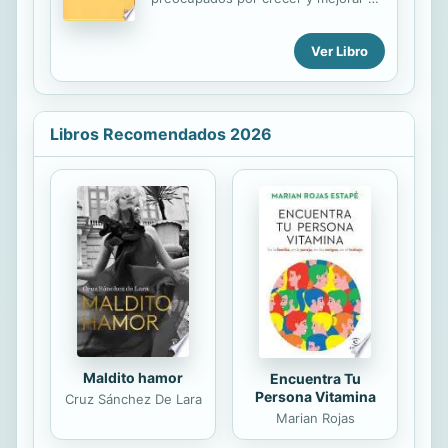
profusamente por la Europa medieval
su vida, desarrollando su
y son una de las expresiones más
espiritualidad a través de la oración y
características de aquellos lejanos
Ver Libro
de la contemplación. Con la palabra
lugares, donde la creencia panteísta
sabia y las ricas experiencias de fe
de sus habitantes integraba ...
de otros monjes, de los santos o de
grandes místicos y contemplativos
Libros Recomendados 2026
de la tradición cristiana, Merton
apoya la descripción de la oración
contemplativa que, con un profundo
lenguaje, ofrece en este libro al
lector.
Maldito hamor
Encuentra Tu
Persona Vitamina
Cruz Sánchez De Lara
Marian Rojas