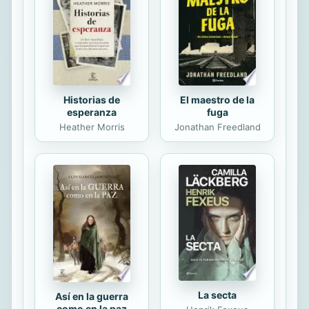
Team Six que se esconde tras el
nombre de Mark Owen: hay toda la
vida de un hombre que, después de
dejar su...
Historias de
El maestro de la
esperanza
fuga
Heather Morris
Jonathan Freedland
La secta
Así en la guerra
como en la paz