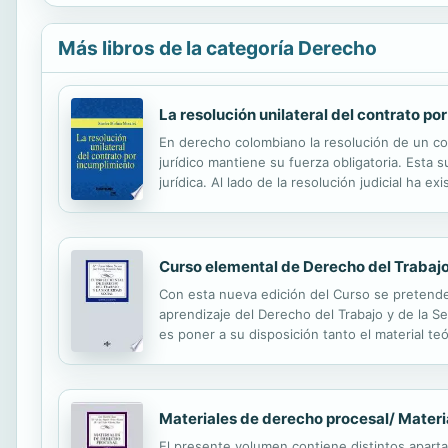
Más libros de la categoría Derecho
La resolución unilateral del contrato po
En derecho colombiano la resolución de un con
jurídico mantiene su fuerza obligatoria. Est
jurídica. Al lado de la resolución judicial ha e
de un contrato desligarse de este mediante una 
Curso elemental de Derecho del Trabajo
Con esta nueva edición del Curso se pretende 
aprendizaje del Derecho del Trabajo y de la Se
es poner a su disposición tanto el material te
Espacio Europeo de Enseñanza Superior, ofrec
Materiales de derecho procesal/ Materi
El presente volumen contiene distintos aparta