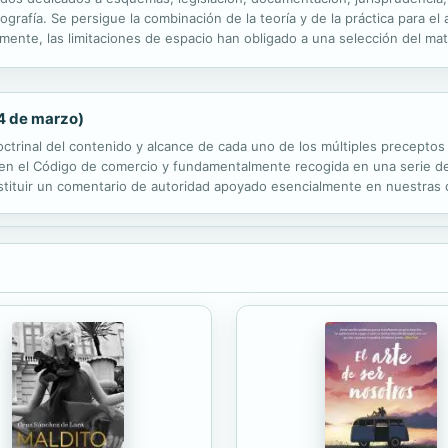
iografía. Se persigue la combinación de la teoría y de la práctica para e
nte, las limitaciones de espacio han obligado a una selección del mate
 obra de dimensiones desproporcionadas y de complicado manejo, sino d
24 de marzo)
ctrinal del contenido y alcance de cada uno de los múltiples preceptos i
 en el Código de comercio y fundamentalmente recogida en una serie de 
tituir un comentario de autoridad apoyado esencialmente en nuestras doc
 criterios interpretativos que puedan ayudar a la mejor determinación..