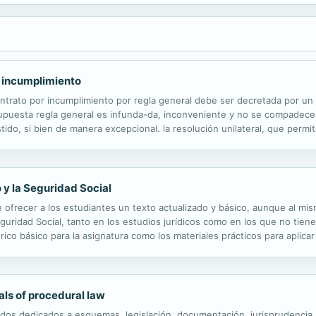
r incumplimiento
trato por incumplimiento por regla general debe ser decretada por un ju
a supuesta regla general es infunda-da, inconveniente y no se compadec
xistido, si bien de manera excepcional. la resolución unilateral, que perm
notificación a la parte incumplida. Este libro, por una parte, hace ...
 y la Seguridad Social
ofrecer a los estudiantes un texto actualizado y básico, aunque al mis
guridad Social, tanto en los estudios jurídicos como en los que no tiene
órico básico para la asignatura como los materiales prácticos para aplica
e herramientas para desarrollar las distintas competencias que deben..
als of procedural law
dos dedicados a esquemas, legislación, documentación, jurisprudencia, 