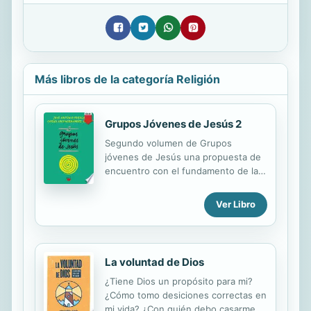
Más libros de la categoría Religión
Grupos Jóvenes de Jesús 2
Segundo volumen de Grupos
jóvenes de Jesús una propuesta de
encuentro con el fundamento de la
fe cristiana: Jesús de Nazaret. No es
un proceso o itinerario de pastoral
Ver Libro
con jóvenes, sino un recurso para
ella, de tal manera que se le puede
dar cabida en cualquier propuesta
pastoral ya elaborada. Se trata de
La voluntad de Dios
suscitar caminos de evangelización
¿Tiene Dios un propósito para mi?
que acaben generando procesos
¿Cómo tomo desiciones correctas en
personales de conversión, y hacerlo
mi vida? ¿Con quién debo casarme?
con un lenguaje, unos símbolos y