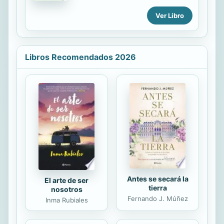
comunión entre las Iglesias.
Holy Spirit and experience His
Ver Libro
miracle-working power in your own
life.
Libros Recomendados 2026
Antes se secará la
El arte de ser
tierra
nosotros
Fernando J. Múñez
Inma Rubiales