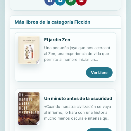
Más libros de la categoría Ficción
El jardín Zen
Una pequeña joya que nos acercará
al Zen, una experiencia de vida que
permite al hombre iniciar un
reencuentro tranquilo y armónico
con su esencia, y a la vez con la
Ver Libro
naturaleza.
Un minuto antes de la oscuridad
«Cuando nuestra civilización se vaya
al infierno, lo hará con una historia
mucho menos oscura e intensa que
esta.» Emilio Bueso Tras una serie de
colapsos y revueltas, Madrid se ha