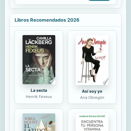
era un encargo del príncipe Khalim
del reino de Maraban... Aquel jeque
se llevó a Rose a un palacio en el
desierto en su jet privado, y allí la
Libros Recomendados 2026
trató como a una princesa y no como
a una empleada. Sin embargo, ella
sabía que nunca podría ser una
princesa de verdad. Khalim tenía que
casarse con la mujer adecuada y vivir
cumpliendo con su deber de rey.
Pero ahora se necesitaban el uno al
otro, sin poder evitarlo. Todo ...
La secta
Así soy yo
Henrik Fexeus
Ana Obregón