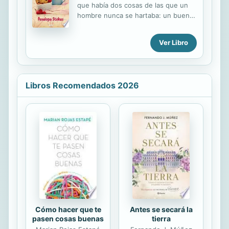
trabajo en distintos proyectos
que había dos cosas de las que un
educativos en instituciones de
hombre nunca se hartaba: un buen
encierro. Tras muchas horas de
plato y un buen abrazo. Dell es una
entrevista elegimos un conjunto de
artista en la cocina, por lo que lo
categorías pedagógicas que él puso
Ver Libro
primero está asegurado. en cuanto a
en práctica para ponerlas a...
los abrazos, su olfato le dice que
está rec
Libros Recomendados 2026
Cómo hacer que te
Antes se secará la
pasen cosas buenas
tierra