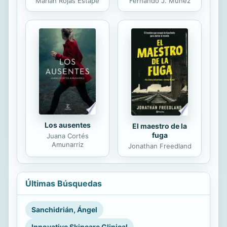
Marian Rojas Estapé
Fernando J. Múñez
Los ausentes
El maestro de la
fuga
Juana Cortés
Amunarriz
Jonathan Freedland
Últimas Búsquedas
Sanchidrián, Ángel
Innovative Skincare Clinical