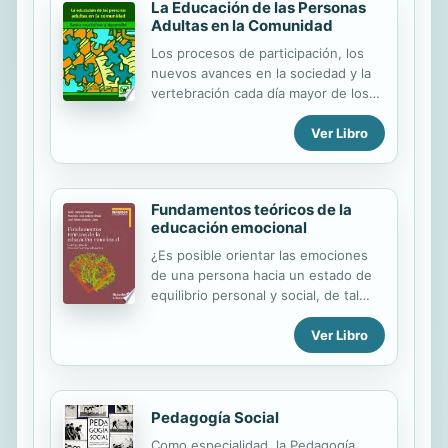
La Educación de las Personas
Adultas en la Comunidad
Los procesos de participación, los
nuevos avances en la sociedad y la
vertebración cada día mayor de los
movimientos sociales, están
Ver Libro
generando toda una batería de
propuestas formativas. Es preciso
reflexionar acerca del futuro de una
educación de carácter comunitario y
Fundamentos teóricos de la
la elaboración de unas propuestas
educación emocional
tendentes a la mejora de la calidad
de vida de la población. En estos
¿Es posible orientar las emociones
nuevos espacios educativos tiene
de una persona hacia un estado de
una presencia cada vez mayor la
equilibrio personal y social, de tal
educación permanente que aparece
forma que le permita afrontar mejor
en todo el mundo como una
Ver Libro
los retos de la vida y, por tanto,
alternativa educativa para la
consiga un desarrollo integral como
formación de personas de cualquier
persona dentro del contexto social
edad. A través de esta...
en el que se mueve? Este es el
objetivo que abarca la educación
Pedagogía Social
emocional, un proceso educativo
Como especialidad, la Pedagogía