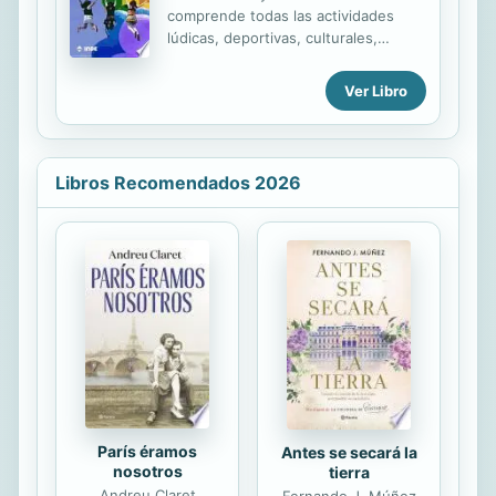
gráfica y escenográfica de Tres
comprende todas las actividades
tristes tigres, considerando que
lúdicas, deportivas, culturales,
sigue siendo ésta la obra que mejor
sociales y formativas, cuya práctica
representa el quehacer literario de
crea las condiciones para introducir
Ver Libro
un escritor para quien La Habana se
una cultura de aprovechamiento del
convirtió en una verdadera obsesión,
tiempo de ocio. En el libro
una ciudad construida de ...
"Animación y recreación. Turística,
escolar y extraescolar" se plantean
Libros Recomendados 2026
los fundamentos de la animación
educativa, recreativa y turística. A su
vez, se exponen los principios para
una adecuada aplicación teniendo en
cuenta los objetivos y técnicas más
innovadoras, de manera que cada
individuo logre desarrollar valores,
hábitos y actitudes que permitan
una...
París éramos
Antes se secará la
nosotros
tierra
Andreu Claret