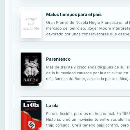
Malos tiempos para el país
Gran Premio de Novela Negra Francesa en el Fe
mercado del petróleo, Roger Moore interpretan
devorado por unos conservadores que despejan
Yorkshire, 1976. Varias mujeres, en su mayoría
Parentesco
Más de treinta y cinco años después de su lan
de la humanidad causada por la esclavitud en 
más famosa de Butler, aclamada por la crítica
en la California de la década de 1970 hasta la 
La ola
Parece ficción, pero es un hecho real. En 196
Historia: creó un movimiento entre sus alumnos
trajo consigo. Creía tenerlo bajo control, pe