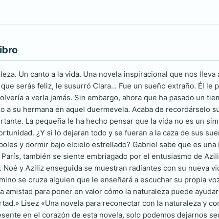
ibro
leza. Un canto a la vida. Una novela inspiracional que nos lleva 
e serás feliz, le susurró Clara... Fue un sueño extraño. Él le p
olvería a verla jamás. Sin embargo, ahora que ha pasado un tie
o a su hermana en aquel duermevela. Acaba de recordárselo su 
ante. La pequeña le ha hecho pensar que la vida no es un simul
rtunidad. ¿Y si lo dejaran todo y se fueran a la caza de sus su
rboles y dormir bajo elcielo estrellado? Gabriel sabe que es una
París, también se siente embriagado por el entusiasmo de Azi
 Noé y Aziliz enseguida se muestran radiantes con su nueva vida
mino se cruza alguien que le enseñará a escuchar su propia voz.
y la amistad para poner en valor cómo la naturaleza puede ayuda
bertad.» Lisez «Una novela para reconectar con la naturaleza y
sente en el corazón de esta novela, solo podemos dejarnos sed