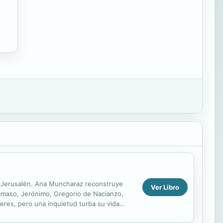
s a Jerusalén. Ana Muncharaz reconstruye
Ver Libro
 Dámaso, Jerónimo, Gregorio de Nacianzo,
jeres, pero una inquietud turba su vida
n...