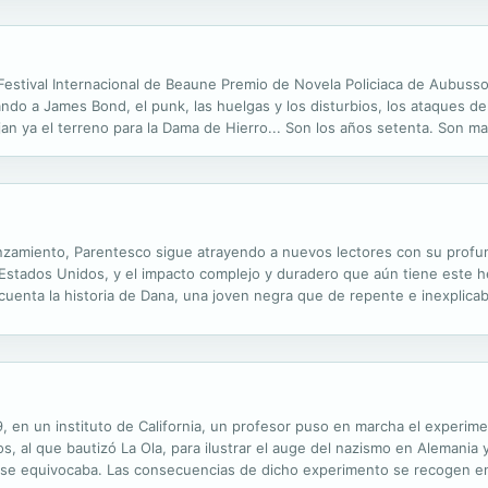
stival Internacional de Beaune Premio de Novela Policiaca de Aubusson 
do a James Bond, el punk, las huelgas y los disturbios, los ataques del
 ya el terreno para la Dama de Hierro... Son los años setenta. Son ma
 prostitutas, están siendo brutalmente asesinadas. Al frente del caso ;
zamiento, Parentesco sigue atrayendo a nuevos lectores con su profund
Estados Unidos, y el impacto complejo y duradero que aún tiene este he
, cuenta la historia de Dana, una joven negra que de repente e inexpli
guerra civil. Mientras viaja en el tiempo entre ambos mundos, uno en el.
9, en un instituto de California, un profesor puso en marcha el experim
, al que bautizó La Ola, para ilustrar el auge del nazismo en Alemania 
ro se equivocaba. Las consecuencias de dicho experimento se recogen en 