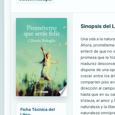
Sinopsis del L
Una oda a la natura
Ahora, prométeme qu
enteró de que no v
promesa que le hiz
madurez desconcert
dispone de una opo
crecer entre los á
comparten piso en 
dirección al campo.
hasta que en su ca
tristeza, el amor 
naturaleza y la li
Ficha Técnica del
naturaleza omnipre
Libro