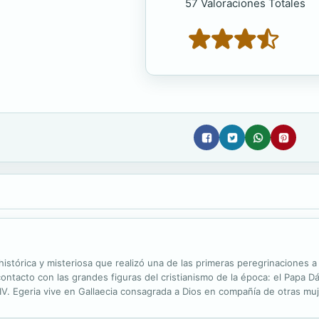
57 Valoraciones Totales
a histórica y misteriosa que realizó una de las primeras peregrinacione
contacto con las grandes figuras del cristianismo de la época: el Papa
 IV. Egeria vive en Gallaecia consagrada a Dios en compañía de otras mu
 a Jerusalén. Un viaje aparentemente imposible para una mujer sola en u