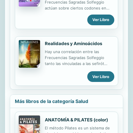
Frecuencias Sagradas Solfeggio
actúan sobre ciertos codones en
cada aminoácido para facilitar la
Ver Libro
expansión de la conciencia al
relacionar las realidades alternas y
superior con la actual
Realidades y Aminoácidos
Hay una correlación entre las
Frecuencias Sagradas Solfeggio
tanto las vinculadas a las sefirót
como a las kelipót, con la capacidad
de la conciencia para percibir,
Ver Libro
interpretar y sentir la realidad actual,
las realidades alternas, la realidad
superior y la inferior
Más libros de la categoría Salud
ANATOMÍA & PILATES (color)
El método Pilates es un sistema de