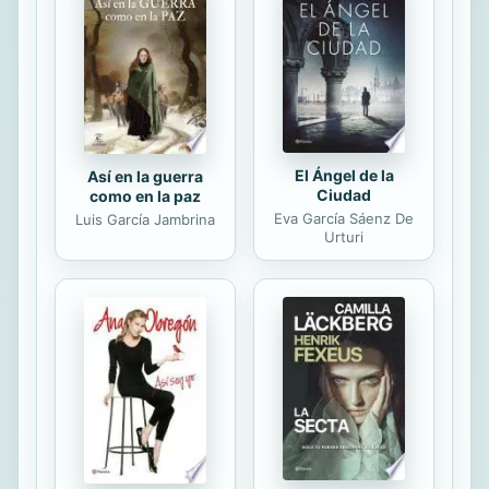
de otro modo, sería apabullante sin
aquella. La realidad del hoy y el
ahora, se convierte en una
herramienta útil, tal y como las
experiencias...
El Ángel de la
Así en la guerra
Ciudad
como en la paz
Eva García Sáenz De
Luis García Jambrina
Urturi