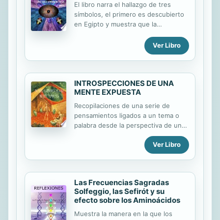
El libro narra el hallazgo de tres
símbolos, el primero es descubierto
en Egipto y muestra que la
geometría del nombre de Di-s
revelado HVHI es la flor de la vida. El
Ver Libro
segundo lo hallan en las paredes del
templo de Salomón en Jesrusalén y
muestra que la gematría completa e
INTROSPECCIONES DE UNA
infinita del verdadero nombre
MENTE EXPUESTA
Mashiaj es el número pi. El tercer
símbolo lo encuentran en lo que fue
Recopilaciones de una serie de
la antigua Babilonia representado por
pensamientos ligados a un tema o
un dije con seis cobras entrelazadas
palabra desde la perspectiva de un
dos a dos a manera de caduceo cuyo
pensamiento cuántico, es un libro
significado se asocia al ADN de la
Ver Libro
escrito con el fin de que el lector
realidad y a la Di-sa Madre como
reflexione sobre la verdadera
dadora de vida.
naturaleza del universo en que
vivimos.
Las Frecuencias Sagradas
Solfeggio, las Sefirót y su
efecto sobre los Aminoácidos
Muestra la manera en la que los