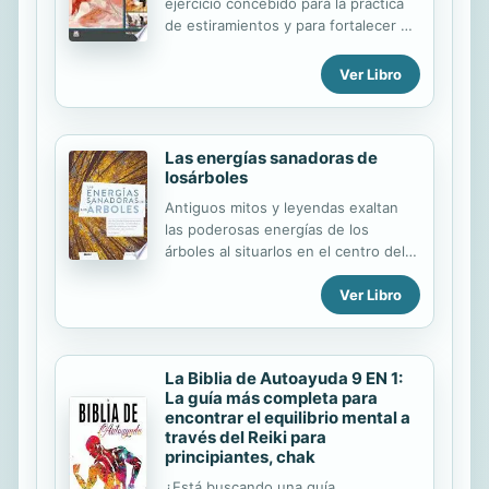
ejercicio concebido para la práctica
de estiramientos y para fortalecer el
cuerpo haciendo hincapié en el
equilibrio, el alineamiento, un ritmo
Ver Libro
respiratorio correcto y la estabilidad
del tronco. Fisioterapeutas,
osteópatas y médicos de cabecera
recomiendan este método sencillo y
Las energías sanadoras de
losárboles
sin impactos como una de las formas
de ejercicio más seguras, ideal para
Antiguos mitos y leyendas exaltan
prevenir lesiones, para la
las poderosas energías de los
rehabilitación y para la salud física
árboles al situarlos en el centro del
general. El método Pilates es
mundo, como vínculo entre la fuerza
beneficioso para todo el mundo sin
Ver Libro
de la vida y la tierra.
importar la edad ni el nivel de forma
física. Anatomía & Pilates...
La Biblia de Autoayuda 9 EN 1:
La guía más completa para
encontrar el equilibrio mental a
través del Reiki para
principiantes, chak
¿Está buscando una guía