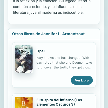
a la reflexión y la emoción. Su legado literario
continúa creciendo, y su influencia en la
literatura juvenil moderna es indiscutible.
Otros libros de Jennifer L. Armentrout
Opal
Katy knows she has changed. With
each step that she and Daemon take
to uncover the truth, they get closer
to the secret organization
responsible for torturing and
Ver Libro
experimenting on hybrids. Katy
realizes her powers are stronger
than she had thought. The two of
them receive help from the people
El suspiro del infierno (Los
they least expected and discover
Elementos Oscuros 3)
friends have become enemies.