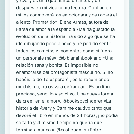
y Avery es una que marcó un antes y un
después en mi vida como lectora. Confiad en
mí: os conmoverá, os emocionará y os robará el
aliento. Prometido». Elena Armas, autora de
Farsa de amor a la española «Me ha gustado la
evolución de la historia, ha sido algo que se ha
ido dibujando poco a poco y he podido sentir
todos los cambios y momentos como si fuera
un personaje más». @bibianainbookland «Una
relación sana y bonita. Es imposible no
enamorarse del protagonista masculino. Si no
habéis leído Te esperaré , os lo recomiendo
muchísimo, no os va a defraudar... Es un libro
precioso, sencillo y adictivo. Una nueva forma
de creer en el amor». @booksbycinderer «La
historia de Avery y Cam me cautivó tanto que
devoré el libro en menos de 24 horas, ¡no podía
soltarlo y al mismo tiempo no quería que
terminara nunca!». @castlebooks «Entre