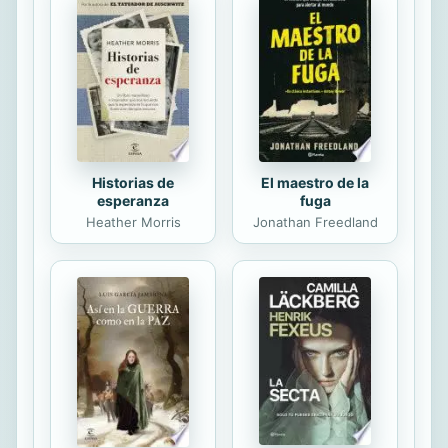
Esposa, hijos, hermanos, compañía
de soledades agazapadas dentro de
la cabeza de quien relata aquello que
no debe ser olvidado. Los padres
nunca mueren del todo cuando se ...
Historias de
El maestro de la
esperanza
fuga
Heather Morris
Jonathan Freedland