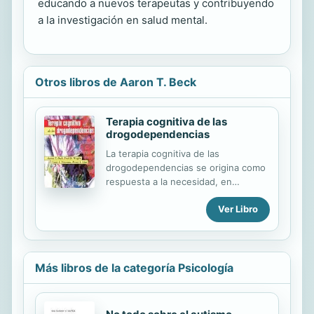
educando a nuevos terapeutas y contribuyendo
a la investigación en salud mental.
Otros libros de Aaron T. Beck
Terapia cognitiva de las
drogodependencias
La terapia cognitiva de las
drogodependencias se origina como
respuesta a la necesidad, en
continuo desarrollo, de formular y
Ver Libro
experimentar tratamientos rentables
y beneficiosos para los trastornos
por abuso de sustancias. Este libro
representa un avance muy
importante para lograr este objetivo,
Más libros de la categoría Psicología
ya que la terapia ofrece un modelo
de tratamiento psicologico muy
documentado y de eficacia probada.