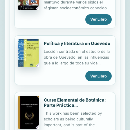
mantuvo durante varios siglos el
régimen socioeconómico conocido
por “feudalismo”, que consiste en la
Ver Libro
fragmentación de los territorios bajo
el poder de un conjunto de nobles
que ostentan todo el poder civil,
militar y económico sobre sus límites.
Sobre esta estructura feudal flota la
Política y literatura en Quevedo
monarquía que encontrará su
Lección centrada en el estudio de la
verdadero puesto varios siglos
obra de Quevedo, en las influencias
después.
que a lo largo de toda su vida
tuvieron humanistas como Lipsio y
las de otros escritores clásicos
Ver Libro
cuyos trabajos tradujo y su aplicación
a un momento histórico, el cambio
de gobierno de Felipe III a Felipe IV y
sus intentos por hacerse un hueco
Curso Elemental de Botánica:
en la Corte, primero como privado
Parte Práctica...
del duque de Osuna y luego, tras
This work has been selected by
caer en desgracia, como consejero
scholars as being culturally
con el conde-duque de Olivares, con
important, and is part of the
el que mantuvo una manifiesta