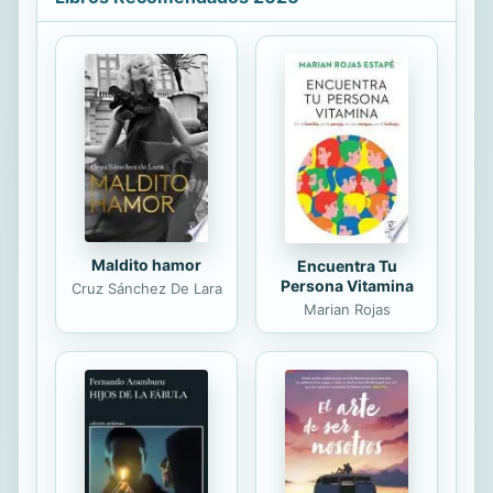
estaba arruinada. La única persona
que podía ayudarla era el hombre al
que ella había traicionado... Massimo
compró el cuerpo de Nikki para
vengarse y ella pagó con su corazón.
Pasión en privado Annie West
Stavros Denakis se puso como una
furia cuando Tessa Marlowe apareció
de...
Maldito hamor
Encuentra Tu
Persona Vitamina
Cruz Sánchez De Lara
Marian Rojas