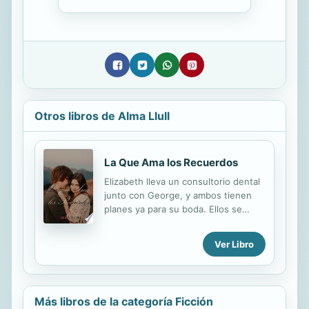
Otros libros de Alma Llull
La Que Ama los Recuerdos
Elizabeth lleva un consultorio dental
junto con George, y ambos tienen
planes ya para su boda. Ellos se
conocen desde que eran niños, del
mismo modo que sus familias, pero
Ver Libro
ella ha tenido que sufrir por su parte
el divorcio de sus padres. Ella queda
afectada por este divorcio y no
puede concebir, en lo que es su
Más libros de la categoría Ficción
conducta futura, una relación donde