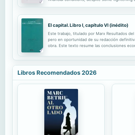
prices are contributing to an improved outloo
El capital. Libro I, capítulo VI (inédito)
Este trabajo, titulado por Marx Resultados del
pero en oportunidad de su redacción definitiv
obra. Este texto resume las conclusiones econó
I y II de El capital.
Libros Recomendados 2026