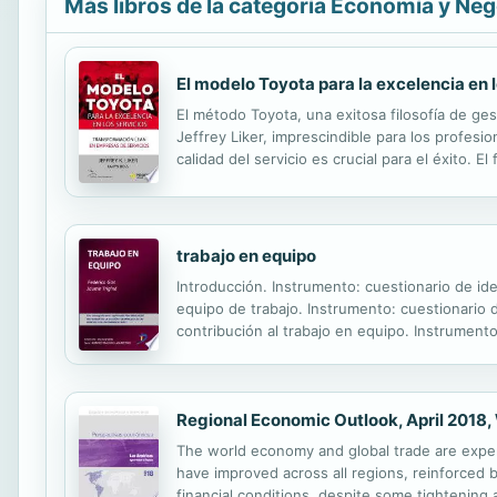
Más libros de la categoría Economía y Ne
El modelo Toyota para la excelencia en l
El método Toyota, una exitosa filosofía de ge
Jeffrey Liker, imprescindible para los profesi
calidad del servicio es crucial para el éxito. 
un trabajador de primera línea que trata con c
trabajo en equipo
Introducción. Instrumento: cuestionario de id
equipo de trabajo. Instrumento: cuestionario 
contribución al trabajo en equipo. Instrumento:
nominal de grupo. Modelo: técnica nominal de
Regional Economic Outlook, April 2018
The world economy and global trade are exper
have improved across all regions, reinforced 
financial conditions, despite some tightening