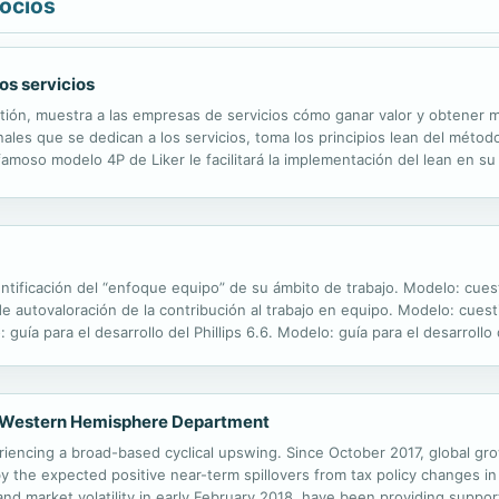
gocios
os servicios
stión, muestra a las empresas de servicios cómo ganar valor y obtener 
onales que se dedican a los servicios, toma los principios lean del métod
El famoso modelo 4P de Liker le facilitará la implementación del lean en su
lientes habitualmente. Estas técnicas, probadas en la...
entificación del “enfoque equipo” de su ámbito de trabajo. Modelo: cuest
de autovaloración de la contribución al trabajo en equipo. Modelo: cuest
 guía para el desarrollo del Phillips 6.6. Modelo: guía para el desarrollo 
 grupo, etc
, Western Hemisphere Department
iencing a broad-based cyclical upswing. Since October 2017, global g
by the expected positive near-term spillovers from tax policy changes 
 and market volatility in early February 2018, have been providing supp