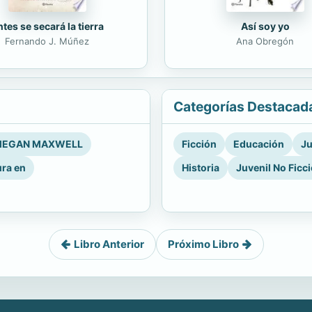
tes se secará la tierra
Así soy yo
Fernando J. Múñez
Ana Obregón
Categorías Destacad
EGAN MAXWELL
Ficción
Educación
Ju
ura en
Historia
Juvenil No Ficc
Libro Anterior
Próximo Libro