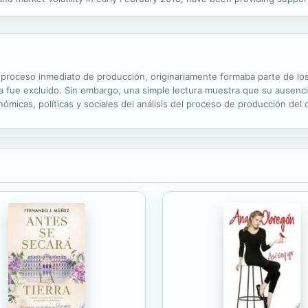
k for commodity exporters. The US and Canadian economies posted solid
 proceso inmediato de producción, originariamente formaba parte de los 
a fue excluido. Sin embargo, una simple lectura muestra que su ausenci
micas, políticas y sociales del análisis del proceso de producción del ca