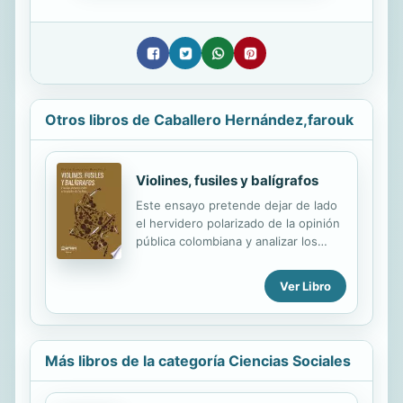
Otros libros de Caballero Hernández,farouk
Violines, fusiles y balígrafos
Este ensayo pretende dejar de lado
el hervidero polarizado de la opinión
pública colombiana y analizar los
textos que se han encargado, desde
la literatura, de la gura más
Ver Libro
emblemática de la guerrilla en
Colombia durante el siglo XX: Pedro
Antonio Marín. Rastrear sus historias
literarias aporta para que todo aquel
Más libros de la categoría Ciencias Sociales
que sepa sobre la guerra en
Colombia dialogue con los análisis
aquí expuestos, los complemente y,