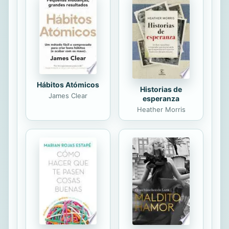
marcha. Como la chispa que
enciende una mecha, la frase fue
adoptada por diputados/as,
senadores/as, hashtags, se escuchó
a partir de...
Hábitos Atómicos
Historias de
James Clear
esperanza
Heather Morris