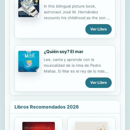
sus otros “yo”, en su heteronimia
In this bilingual picture book,
militante e ineludible: Martina
astronaut José M. Hernández
Martínez, José José, Camilo Alegre,
recounts his childhood as the son of
Flor de Condominio. Acto discursivo
Mexican migrant workers and his
de travestismo, emergencia de la
Ver Libro
life-long dream to travel to the stars.
multivocidad que nos provoca a
todos, y de la que sólo los poetas (y
algunos seres enajenados o
¿Quién soy? El mar
separados del...
Lee, canta y aprende con la
musicalidad de la rima de Pedro
Mañas. El Mar es el rey de lo más
profundo y de toda su superficie.
Ver Libro
Cabalga una ballena, salta sobre las
olas, sabe dónde están todos los
tesoros y, cuando se va a dormir, el
faro de la costa lo acuna con su luz
intermitente. Una colección
Libros Recomendados 2026
indispensable para que los más
pequeños se inicien en la lectura de
poesía por: *su musicalidad con
rimas breves y sencillas de estribillos