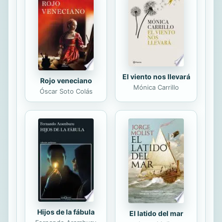
musicales y metáforas lúdicas. *la
presencia de elementos de la
naturaleza que el autor dota de
personalidad al convertirlos en niños,
acercándolos ...
El viento nos llevará
Rojo veneciano
Mónica Carrillo
Óscar Soto Colás
Hijos de la fábula
El latido del mar