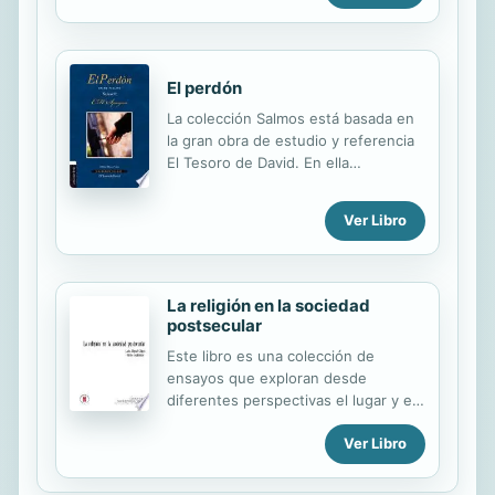
meditación...
El perdón
La colección Salmos está basada en
la gran obra de estudio y referencia
El Tesoro de David. En ella
encontraremos el mensaje de las
Escrituras; desde los hechos de la
Ver Libro
creación narrados en Génesis,
pasando por la historia de Israel y los
profetas, hasta la encarnación, vida y
muerte expiatoria de Jesús el
La religión en la sociedad
Mesías; su resurrección, ascensión a
postsecular
los cielos y segunda venida.
Este libro es una colección de
ensayos que exploran desde
diferentes perspectivas el lugar y el
papel de la religión en las sociedades
Ver Libro
contemporáneas, que han sido
definidas como post-seculares. En
efecto, el proceso de secularización