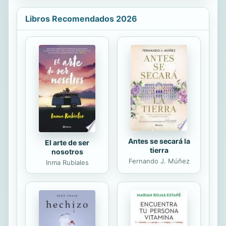
caracterizado por fenómenos como
la diferenciación de esferas sociales,
Libros Recomendados 2026
la pluralización de tradiciones
religiosas y la privatización de la
religión-, lejos de haber conducido a
la desaparición de la religión, ha
llevado a su transformación y al
surgimiento de nuevas formas de
presencia religiosa en la política, la
cultura y otras dimensiones...
Antes se secará la
El arte de ser
tierra
nosotros
Fernando J. Múñez
Inma Rubiales