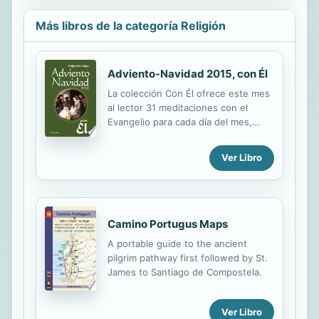
Más libros de la categoría Religión
Adviento-Navidad 2015, con Él
La colección Con Él ofrece este mes
al lector 31 meditaciones con el
Evangelio para cada día del mes,
desde el martes de la 1ª semana de
Adviento al 7º día de la Octava de
Ver Libro
Navidad, (1 de diciembre al 31 de
diciembre), acompañadas del
Evangelio del día un santoral del mes
y un devocionario con las oraciones
recomendadas por la Iglesia. Con el
Camino Portugus Maps
nacimiento de Jesús, el Hijo de Dios,
A portable guide to the ancient
la Segunda Persona de la Trinidad,
pilgrim pathway first followed by St.
Dios entra en la historia. Quiere vivir
James to Santiago de Compostela.
con el hombre, compartir con él sus
vicisitudes, entrar en diálogo con él.
Ese diálogo tiene su paradigma en la
Ver Libro