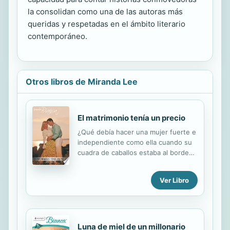
la consolidan como una de las autoras más
queridas y respetadas en el ámbito literario
contemporáneo.
Otros libros de Miranda Lee
El matrimonio tenía un precio
¿Qué debía hacer una mujer fuerte e
independiente como ella cuando su
cuadra de caballos estaba al borde
de la ruina? ¿Casarse por dinero?
¡Eso jamás! Lo que hizo Courtney fue
Ver Libro
ponerse rumbo a Sidney en busca de
un socio capitalista que la ayudara a
levantar su negocio con discreción.
Jack Falconer, un asesor financiero,
afirmaba que conocía al hombre ideal
Luna de miel de un millonario