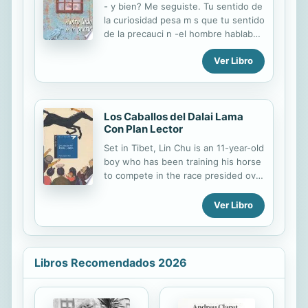
- y bien? Me seguiste. Tu sentido de
la curiosidad pesa m s que tu sentido
de la precauci n -el hombre hablaba
en tono profundo y mesurado. Scott
Ver Libro
finalmente recuper el habla: -Yo... yo
no quer a molestar. -No te
justifiques. Sin la curiosidad, es deci
Los Caballos del Dalai Lama
Con Plan Lector
Set in Tibet, Lin Chu is an 11-year-old
boy who has been training his horse
to compete in the race presided over
by the Dalai Lama, who, in this story,
is also eleven. Lin Chu wins and the
Ver Libro
two boys begin a friendship that will
profoundly affect their entire lives.
This book comes with a separate
workbook with fun activities to test
Libros Recomendados 2026
reading comprehension.