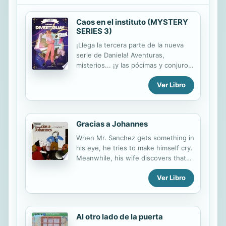
Caos en el instituto (MYSTERY
SERIES 3)
¡Llega la tercera parte de la nueva
serie de Daniela! Aventuras,
misterios... ¡y las pócimas y conjuros
más top! Daniela ya sabe que en su
Ver Libro
nuevo instituto las cosas no son
precisamente... normales. Después
de encontrar, junto con Lola y
Andrea, sus dos nuevas e
Gracias a Johannes
inseparables amigas, el diario
secreto, empiezan a pasar cosas
When Mr. Sanchez gets something in
muy pero que muy raras. Si ellas no
his eye, he tries to make himself cry.
están haciendo conjuros, ¿qué está
Meanwhile, his wife discovers that
pasando? Todo apunta a meterse en
she has lost a stone from her
líos y encima con una obra de teatro
Ver Libro
earring. Finally, he plays some music
de por medio. Pero Daniela... ¡no
by his favorite composer, Brahms-
puede evitarlo! ¿Descubrirá este
and out falls a tiny diamond! Text
nuevo misterio?
copyright 2004 Lectorum
Al otro lado de la puerta
Publications, Inc.