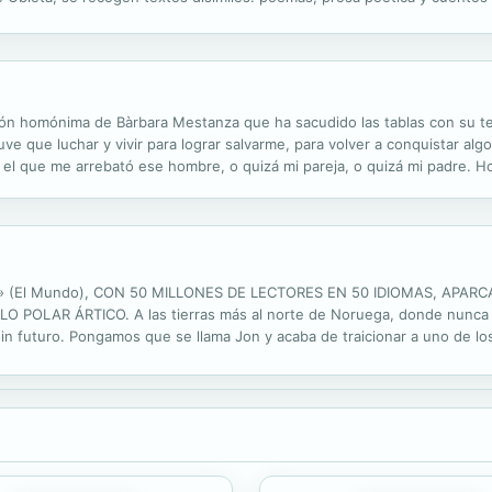
 desarrollado de manera más orgánica y convincente. Por la diversidad.
ción homónima de Bàrbara Mestanza que ha sacudido las tablas con su t
tuve que luchar y vivir para lograr salvarme, para volver a conquistar a
l que me arrebató ese hombre, o quizá mi pareja, o quizá mi padre. Ho
vivido después de ese incidente, un «give me five» en toda regla. Duran
 (El Mundo), CON 50 MILLONES DE LECTORES EN 50 IDIOMAS, APAR
OLAR ÁRTICO. A las tierras más al norte de Noruega, donde nunca se 
n futuro. Pongamos que se llama Jon y acaba de traicionar a uno de los
n los integrantes de una secta cristiana y Jon traba amistad con Lea, la hi