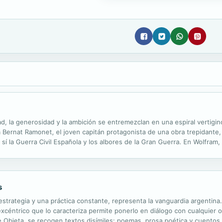
tad, la generosidad y la ambición se entremezclan en una espiral vertigi
 Bernat Ramonet, el joven capitán protagonista de una obra trepidante
sí la Guerra Civil Española y los albores de la Gran Guerra. En Wolfram,
tra en las tripas de la historia a través del capitán Ramonet, un avispado 
s
trategia y una práctica constante, representa la vanguardia argentina. 
excéntrico que lo caracteriza permite ponerlo en diálogo con cualquier o
 Obieta, se recogen textos disímiles: poemas, prosa poética y cuentos 