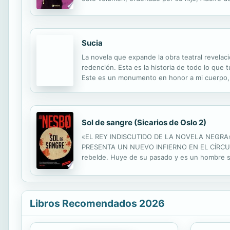
fundamento de todas sus especulaciones, está
Sucia
La novela que expande la obra teatral revela
redención. Esta es la historia de todo lo que 
Este es un monumento en honor a mi cuerpo, e
todas. Este es un acto de amor hacia todo lo 
Sol de sangre (Sicarios de Oslo 2)
«EL REY INDISCUTIDO DE LA NOVELA NEGRA»
PRESENTA UN NUEVO INFIERNO EN EL CÍRCULO P
rebelde. Huye de su pasado y es un hombre si
Pescador. En esta aldea remota de Finnmark vive
Libros Recomendados 2026