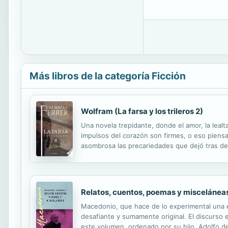
Más libros de la categoría Ficción
Wolfram (La farsa y los trileros 2)
Una novela trepidante, donde el amor, la leal
impulsos del corazón son firmes, o eso piensa
asombrosa las precariedades que dejó tras de 
trileros», José Rovira Ferrer, su autor, se aden
Relatos, cuentos, poemas y miscelánea
Macedonio, que hace de lo experimental una es
desafiante y sumamente original. El discurso 
este volumen, ordenado por su hijo, Adolfo de