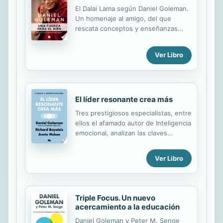
que ayudará a líderes, entrenadores,
El Dalai Lama según Daniel Goleman.
directivos de recursos humanos,
Un homenaje al amigo, del que
instructores y educadores a guiar y
rescata conceptos y enseñanzas
motivar de manera efectiva.» Daniel
fundamentales para hacer del mundo
Goleman He aquí la primera
un lugar mejor. Daniel Goleman -el
Ver Libro
selección exhaustiva de los hallazgos
renombrado autor de La inteligencia
de Daniel Goleman relacionados con
emocional- celebra el cumpleaños
...
número 80 de su amigo el Dalai Lama
ofreciendo la visión transformadora
del mundo del máximo exponente
El líder resonante crea más
del budismo tibetano. En este libro
Tres prestigiosos especialistas, entre
reúne los conceptos fundamentales
ellos el afamado autor de Inteligencia
del monje, poniendo en evidencia su
emocional, analizan las claves
profunda comprensión de la realidad.
alrededor de un buen liderazgo
Para ello cita historias reales de
empresarial: el uso y
personas que ponen en práctica su
Ver Libro
aprovechamiento de las emociones,
guía espiritual y son evidencia de los
el arte de transmitir y lograr un
...
equipo óptimo. Ideal para ejecutivos
que anhelan una empresa pujante. El
Triple Focus. Un nuevo
auténtico líder no se distingue por
acercamiento a la educación
su talento o su dominio técnico, sino
Daniel Goleman y Peter M. Senge
por su capacidad para inspirar en