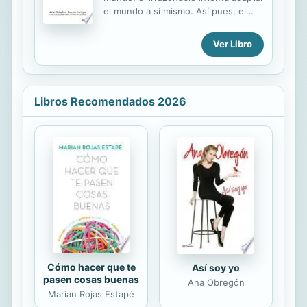
formación y de conocimiento de las
el mundo a sí mismo. Así pues, el
personas. Este libro ha sido
progreso depende del hombre
elaborado para que responda a las
irrazonable". Con este epígrafe del
demandas de personas con muchos,
Ver Libro
escritor George Bernard Shaw
pero también con pocos
comienza el libro y es con esta
conocimientos sobre la temática del
misma idea que los autores auguran
dinero y de las divisas, en...
que los negocios que revolucionarán
Libros Recomendados 2026
los modelos convencionales serán
las organizaciones de carácter social
que existen ya en distintas partes
del mundo y que están, de alguna
manera, redefiniendo la maneda de
crear empresas. Con vívidos
ejemplos como la empresa española
La Fageda, en El poder de la locura
se identifican y...
Cómo hacer que te
Así soy yo
pasen cosas buenas
Ana Obregón
Marian Rojas Estapé