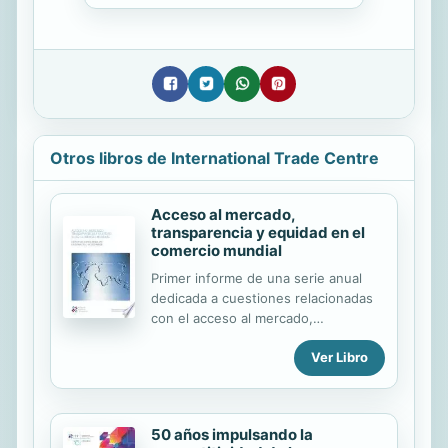
Otros libros de International Trade Centre
Acceso al mercado,
transparencia y equidad en el
comercio mundial
Primer informe de una serie anual
dedicada a cuestiones relacionadas
con el acceso al mercado,
concentrándose en la reducción de
Ver Libro
la pobreza a través de la mejora de la
entrada en los mercados para los
países en desarrollo y equidad en el
comercio - trata sobre la
50 años impulsando la
transparencia y la equidad en el