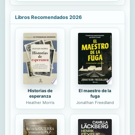
esposa es una mujer horrible, Carla.
Estado, pero que es imposible
Cuando mi papá me llama para salir
separar a Dios de la vida...
de mi cuarto y ver a su hijo, estoy
Libros Recomendados 2026
enojada. ¿Ella tiene un hijo? Apuesto
a que es una cosita fea, igual que
ella. Estaba tan equivocada. De pie
en la sala de estar está Blake Stone,
mi enamorado del instituto. Había
pasado incontables horas mirándolo
fijamente. Incluso había visto lo que
llevaba en esos ...
Historias de
El maestro de la
esperanza
fuga
Heather Morris
Jonathan Freedland