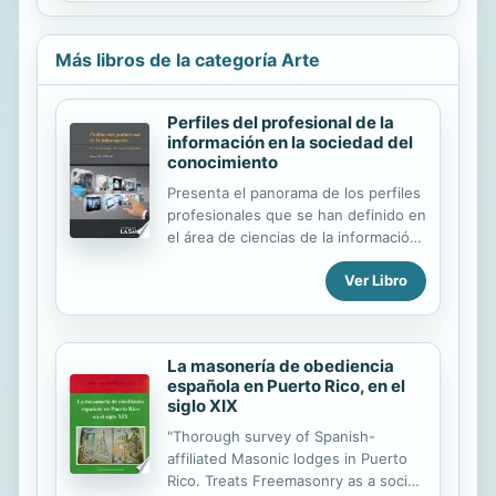
capaz ...
peor de sus encrucijadas. ¿Podrán
superarlo? El Converso sabe lo que
Más libros de la categoría Arte
debe hacer para rescatarlos a ambos
de un destino que no piensa aceptar.
¿Será Gadea capaz de acompañarlo
Perfiles del profesional de la
en tan duro viaje? ¿Soportará el
información en la sociedad del
amor, este, su gran golpe final?
conocimiento
Muchas mujeres quedaron en el
Presenta el panorama de los perfiles
camino. Otras golpean las puertas
profesionales que se han definido en
del beaterio buscando protección...
el área de ciencias de la información.
A la vez, muestra el proceso de
Ver Libro
evaluación y propone un nuevo
diseño curricular, el cual puede ser
considerado como referente para la
estructuración de planes y
La masonería de obediencia
programas de estudio
española en Puerto Rico, en el
bibliotecología, archivología, y
siglo XIX
ciencias del a información. La obra
está dirigida a estudiantes de
"Thorough survey of Spanish-
pregrado y postgrado, interesados
affiliated Masonic lodges in Puerto
en explorar los horizontes de
Rico. Treats Freemasonry as a social